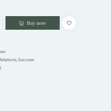
Buy now
ses
Relations
Success
,
1