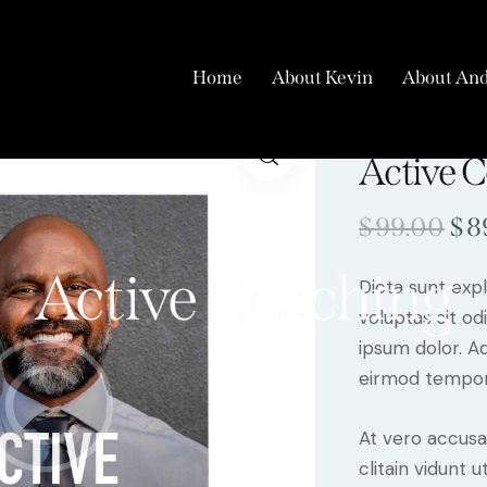
Home
About Kevin
About And
-10%
Active 
$
99.00
$
8
Active Coaching
Dicta sunt ex
voluptas sit od
ipsum dolor. Aq
eirmod tempor 
At vero accusa
clitain vidunt