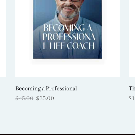
Becoming a Professional
Th
$
45.00
$
35.00
$