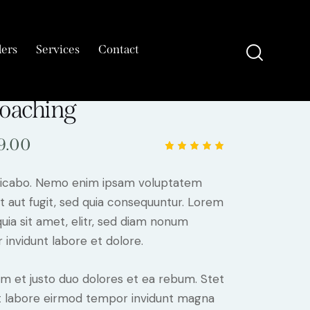
ers
Services
Contact
Coaching
9.00
Rated
1
5.00
out
of 5
plicabo. Nemo enim ipsam voluptatem
based
on
it aut fugit, sed quia consequuntur. Lorem
custome
r rating
uia sit amet, elitr, sed diam nonum
invidunt labore et dolore.
m et justo duo dolores et ea rebum. Stet
 ut labore eirmod tempor invidunt magna