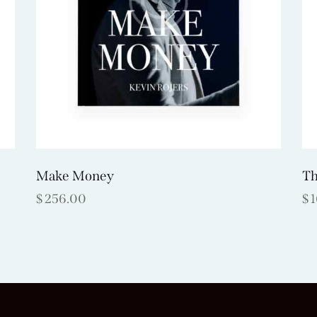
Make Money
Th
$
256.00
$