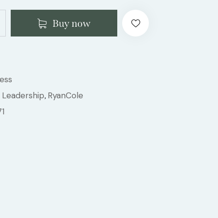
Buy now
ess
Leadership
RyanCole
,
,
71