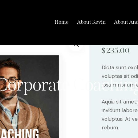
Home
About Kevin
About And
Corpora
$
235.00
Dicta sunt ex
voluptas sit od
Corporate Coachin
ipsum nonum e
Aquia sit amet
invidunt labor
voluptua. At v
rebum.