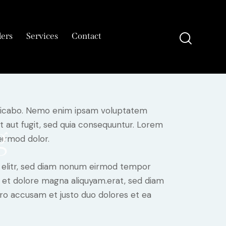
ers
Services
Contact
te Coaching
plicabo. Nemo enim ipsam voluptatem
it aut fugit, sed quia consequuntur. Lorem
g
irmod dolor.
, elitr, sed diam nonum eirmod tempor
e et dolore magna aliquyam.erat, sed diam
ero accusam et justo duo dolores et ea